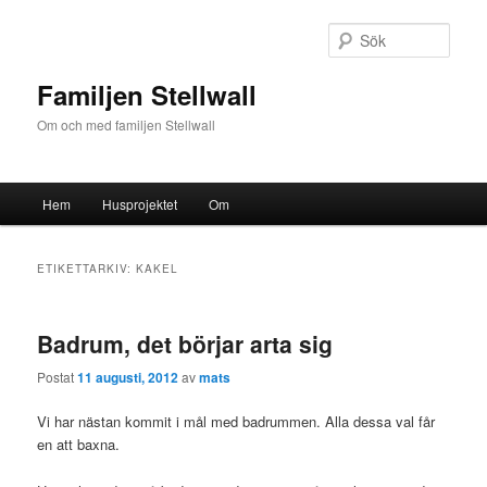
Sök
Familjen Stellwall
Om och med familjen Stellwall
Huvudmeny
Hem
Husprojektet
Om
Hoppa
Hoppa
till
till
ETIKETTARKIV:
KAKEL
huvudinnehåll
sekundärt
Badrum, det börjar arta sig
innehåll
Postat
11 augusti, 2012
av
mats
Vi har nästan kommit i mål med badrummen. Alla dessa val får
en att baxna.