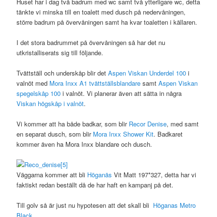
Huset har i dag två badrum med wc samt två ytterligare wc, detta
tänkte vi minska till en toalett med dusch på nedervåningen,
större badrum på övervåningen samt ha kvar toaletten i källaren.
I det stora badrummet på övervåningen så har det nu
utkristalliserats sig till följande.
Tvättställ och underskåp blir det
Aspen Viskan Underdel 100
i
valnöt med
Mora Inxx A1 tvättställsblandare
samt
Aspen Viskan
spegelskåp 100
i valnöt. Vi planerar även att sätta in några
Viskan högskåp i valnöt
.
Vi kommer att ha både badkar, som blir
Recor Denise
, med samt
en separat dusch, som blir
Mora Inxx Shower Kit
. Badkaret
kommer även ha Mora Inxx blandare och dusch.
Väggarna kommer att bli
Höganäs
Vit Matt 197*327, detta har vi
faktiskt redan beställt då de har haft en kampanj på det.
Till golv så är just nu hypotesen att det skall bli
Höganas Metro
Black