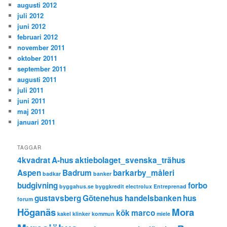
augusti 2012
juli 2012
juni 2012
februari 2012
november 2011
oktober 2011
september 2011
augusti 2011
juli 2011
juni 2011
maj 2011
januari 2011
TAGGAR
4kvadrat
A-hus
aktiebolaget_svenska_trähus
Aspen
Badrum
barkarby_måleri
badkar
banker
budgivning
forbo
byggahus.se
byggkredit
electrolux
Entreprenad
gustavsberg
Götenehus
handelsbanken
hus
forum
Höganäs
Mora
kök
marco
kakel
klinker
kommun
miele