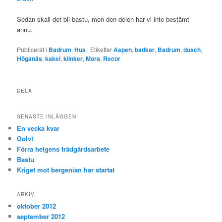
Sedan skall det bli bastu, men den delen har vi inte bestämt
ännu.
Publicerat i
Badrum
,
Hus
|
Etiketter
Aspen
,
badkar
,
Badrum
,
dusch
,
Höganäs
,
kakel
,
klinker
,
Mora
,
Recor
DELA
SENASTE INLÄGGEN
En vecka kvar
Golv!
Förra helgens trädgårdsarbete
Bastu
Kriget mot bergenian har startat
ARKIV
oktober 2012
september 2012