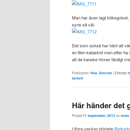
Man har även lagt köksgolvet,
syns så väl.
Det som också har hänt att vår
en liten katastrof men efter ha
att de kanske hinner färdigt med 
Publicerat i
Hus
,
Sovrum
|
Etiketter
tarkett
Här händer det g
Postat
11 september, 2012
av
mats
I förra veckan började
Barkarb