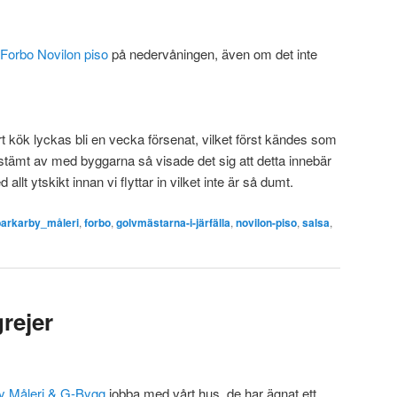
Forbo Novilon piso
på nedervåningen, även om det inte
t kök lyckas bli en vecka försenat, vilket först kändes som
 stämt av med byggarna så visade det sig att detta innebär
allt ytskikt innan vi flyttar in vilket inte är så dumt.
barkarby_måleri
,
forbo
,
golvmästarna-i-järfälla
,
novilon-piso
,
salsa
,
rejer
y Måleri & G-Bygg
jobba med vårt hus, de har ägnat ett