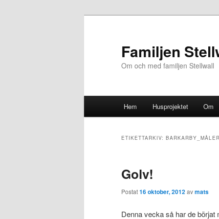
Familjen Stell
Om och med familjen Stellwall
Huvudmeny
Hem
Husprojektet
Om
Hoppa
Hoppa
till
till
ETIKETTARKIV:
BARKARBY_MÅLER
huvudinnehåll
sekundärt
Golv!
innehåll
Postat
16 oktober, 2012
av
mats
Denna vecka så har de börjat 