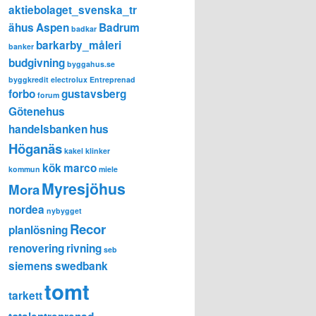
aktiebolaget_svenska_tr
ähus
Aspen
Badrum
badkar
barkarby_måleri
banker
budgivning
byggahus.se
byggkredit
electrolux
Entreprenad
forbo
gustavsberg
forum
Götenehus
handelsbanken
hus
Höganäs
kakel
klinker
kök
marco
kommun
miele
Myresjöhus
Mora
nordea
nybygget
Recor
planlösning
renovering
rivning
seb
siemens
swedbank
tomt
tarkett